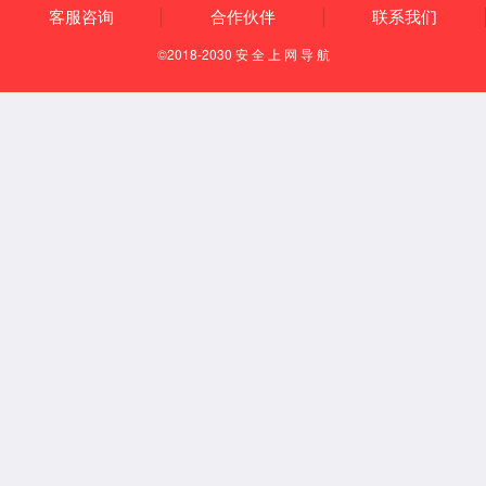
技术团队
扫码关注我们
常见问题
生产基地
冀公网安备 13112602000163号
冀ICP备2021028366号-2
Copyright © 2022
76696vic维多利亚老品牌
版权所有