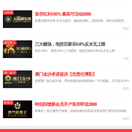
76696vic维多利亚老品牌
产品展示
新闻资讯
营销中心