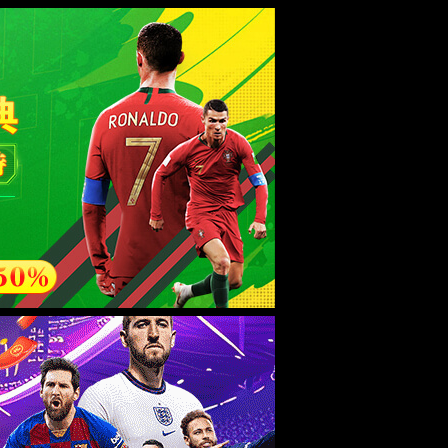
76696vic维多利亚老品牌主营产品
中
EN
销中心
技术团队
联系我们
胶体电池系列
锂离子电池系列