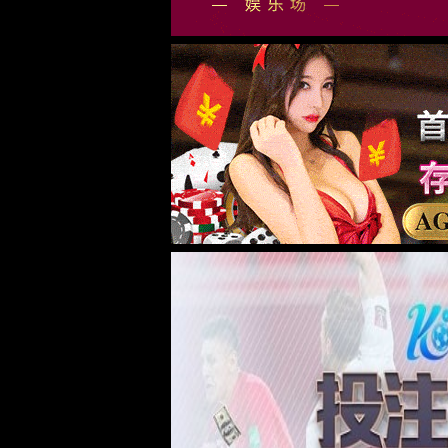
CTF-300