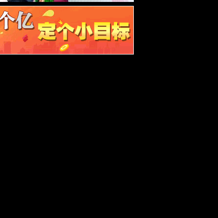
术团队
扫码关注我们
团队
技术
22
76696vic维多利亚老品牌
版权所有