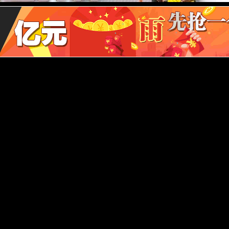
新闻资讯
营销中心
技
企业新闻
营销网络
中德
用心服务
专利
客户案例
028366号-2
冀公网安备 13112602000163号
Copyright © 20